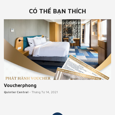
CÓ THỂ BẠN THÍCH
Chính Sách & Quy Định Chung
Quinter Central
- Tháng Giêng 05, 2021
Qinter Central Nha Trang với sứ mệnh mang đến cho quý Khách
Hàng hệ thống dịch vụ lưu trú, hội nghị, tiệc cưới, giải...