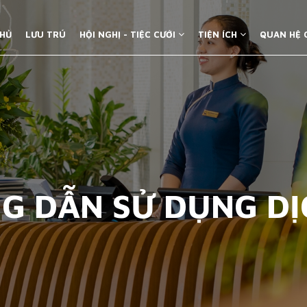
HỦ
LƯU TRÚ
HỘI NGHỊ - TIỆC CƯỚI
TIỆN ÍCH
QUAN HỆ
G DẪN SỬ DỤNG DỊ