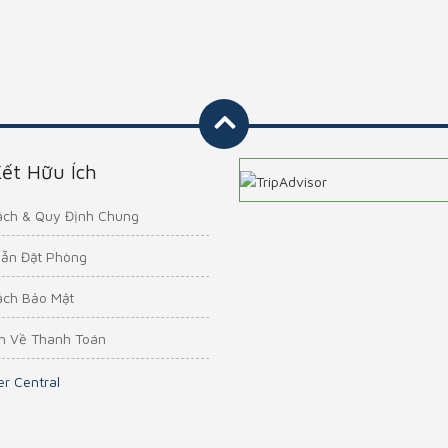
Kết Hữu Ích
ách & Quy Định Chung
ẫn Đặt Phòng
ách Bảo Mật
h Về Thanh Toán